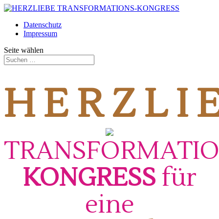
Datenschutz
Impressum
Seite wählen
H E R Z L I 
TRANSFORMATIO
KONGRESS
für
eine